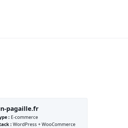
n-pagaille.fr
ype :
E-commerce
tack :
WordPress + WooCommerce