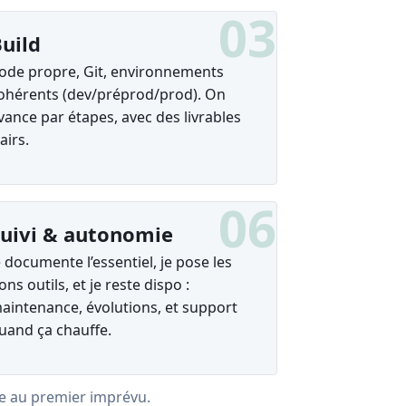
03
uild
ode propre, Git, environnements
ohérents (dev/préprod/prod). On
vance par étapes, avec des livrables
lairs.
06
uivi & autonomie
e documente l’essentiel, je pose les
ons outils, et je reste dispo :
aintenance, évolutions, et support
uand ça chauffe.
lle au premier imprévu.