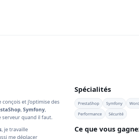
Spécialités
 conçois et j’optimise des
PrestaShop
Symfony
Word
estaShop
,
Symfony
,
Performance
Sécurité
e serveur quand il faut.
Ce que vous gagne
s
, je travaille
ussi me déplacer