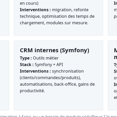
en cours)
I
Interventions :
migration, refonte
m
technique, optimisation des temps de
p
chargement, modules sur mesure.
CRM internes (Symfony)
M
Type :
Outils métier
Stack :
Symfony + API
T
Interventions :
synchronisation
S
(clients/commandes/produits),
o
automatisations, back-office, gains de
I
productivité.
o
e
igration à faire, ou un besoin de module spécifique ? Je peu