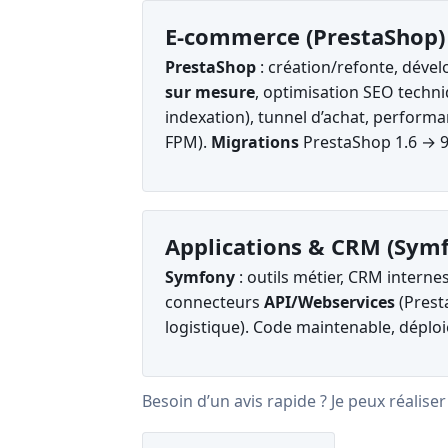
E-commerce (PrestaShop)
PrestaShop
: création/refonte, dév
sur mesure
, optimisation SEO techni
indexation), tunnel d’achat, performa
FPM).
Migrations
PrestaShop 1.6 → 9
Applications & CRM (Sym
Symfony
: outils métier, CRM interne
connecteurs
API/Webservices
(Prest
logistique). Code maintenable, déplo
Besoin d’un avis rapide ? Je peux réalise