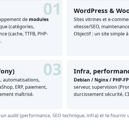
01
WordPress & Wo
eloppement de
modules
Sites vitrines et e-comme
que (catégories,
vitesse/SEO, maintenanc
nce (cache, TTFB, PHP-
Objectif : un site simple 
.
03
fony)
Infra, performan
s, automatisations,
Debian / Nginx / PHP-F
aShop, ERP, paiement,
serveur, supervision (Pr
iement maîtrisé.
durcissement sécurité, C
r un audit (performance, SEO technique, infra) et te fournir u