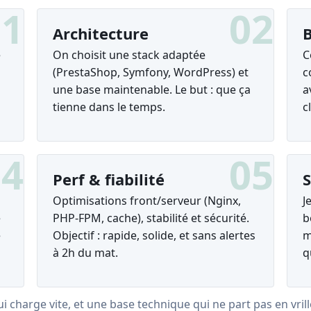
01
02
Architecture
B
e
On choisit une stack adaptée
C
(PrestaShop, Symfony, WordPress) et
c
une base maintenable. Le but : que ça
a
tienne dans le temps.
c
04
05
Perf & fiabilité
S
Optimisations front/serveur (Nginx,
J
e
PHP-FPM, cache), stabilité et sécurité.
b
e
Objectif : rapide, solide, et sans alertes
m
à 2h du mat.
q
qui charge vite, et une base technique qui ne part pas en vri