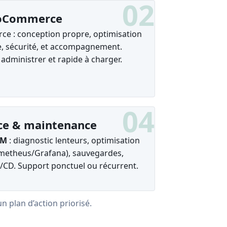
02
oCommerce
rce : conception propre, optimisation
e, sécurité, et accompagnement.
à administrer et rapide à charger.
04
ce & maintenance
PM
: diagnostic lenteurs, optimisation
ometheus/Grafana), sauvegardes,
I/CD. Support ponctuel ou récurrent.
n plan d’action priorisé.