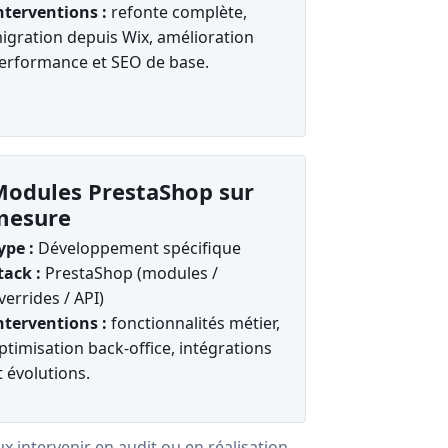
nterventions :
refonte complète,
igration depuis Wix, amélioration
erformance et SEO de base.
odules PrestaShop sur
mesure
ype :
Développement spécifique
tack :
PrestaShop (modules /
verrides / API)
nterventions :
fonctionnalités métier,
ptimisation back-office, intégrations
t évolutions.
x intervenir en audit ou en réalisation.