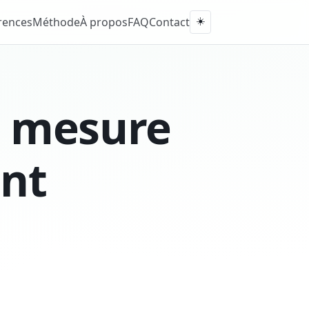
rences
Méthode
À propos
FAQ
Contact
☀️
 mesure
nt